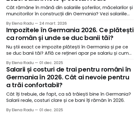
Cât rămâne în mână din salariile șoferilor, măcelarilor și
muncitorilor în construcții din Germania? Vezi salariile
nete și costurile reale.
By Elena Radu
24 mart. 2026
Impozitele în Germania 2026. Ce plătești
ca român și unde se duc banii tăi?
Nu știi exact ce impozite plătești în Germania și pe ce
se duc banii tăi? Află ce rețineri apar pe salariu și cum
poți recupera o parte din taxe.
By Elena Radu
01 dec. 2025
Salarii și costuri de trai pentru români în
Germania în 2026. Cât ai nevoie pentru
a trăi confortabil?
Cât îți trebuie, de fapt, ca să trăiești bine în Germania?
Salarii reale, costuri clare și ce bani îți rămân în 2026.
By Elena Radu
01 dec. 2025