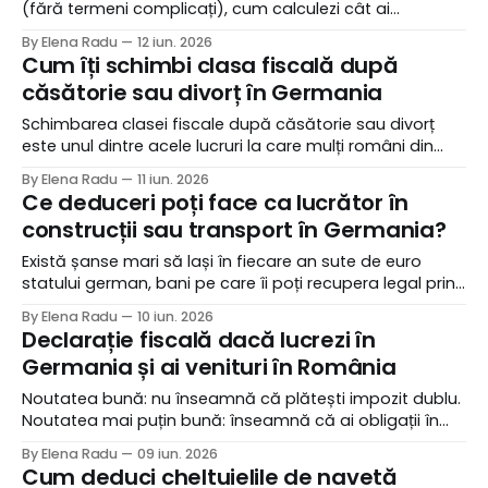
(fără termeni complicați), cum calculezi cât ai
acumulat și, mai ales, cum îți verifici contul DRV online,
By Elena Radu
12 iun. 2026
pas cu pas.
Cum îți schimbi clasa fiscală după
căsătorie sau divorț în Germania
Schimbarea clasei fiscale după căsătorie sau divorț
este unul dintre acele lucruri la care mulți români din
Germania nu se gândesc la timp și asta poate
By Elena Radu
11 iun. 2026
însemna fie bani lăsați pe masă, fie o notă de plată la
Ce deduceri poți face ca lucrător în
final de an pe care nu o așteptai.
construcții sau transport în Germania?
Există șanse mari să lași în fiecare an sute de euro
statului german, bani pe care îi poți recupera legal prin
declarația fiscală, dar pe care mulți nu îi solicită pentru
By Elena Radu
10 iun. 2026
că nu știu că există.
Declarație fiscală dacă lucrezi în
Germania și ai venituri în România
Noutatea bună: nu înseamnă că plătești impozit dublu.
Noutatea mai puțin bună: înseamnă că ai obligații în
ambele țări și că greșelile pot costa. Acest articol îți
By Elena Radu
09 iun. 2026
explică exact cum funcționează, pas cu pas.
Cum deduci cheltuielile de navetă