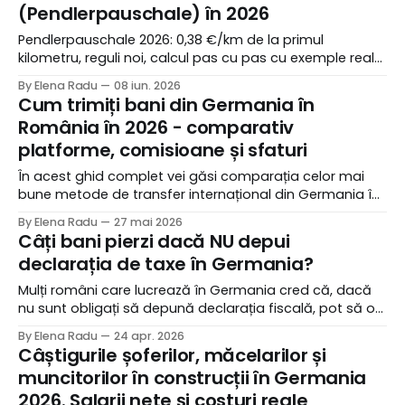
(Pendlerpauschale) în 2026
Pendlerpauschale 2026: 0,38 €/km de la primul
kilometru, reguli noi, calcul pas cu pas cu exemple reale.
Ghid complet pentru români în Germania - cum deduci
By Elena Radu
08 iun. 2026
naveta și cât recuperezi.
Cum trimiți bani din Germania în
România în 2026 - comparativ
platforme, comisioane și sfaturi
În acest ghid complet vei găsi comparația celor mai
bune metode de transfer internațional din Germania în
România, cu comisioane reale actualizate pentru 2026,
By Elena Radu
27 mai 2026
viteze de procesare și sfaturi practice.
Câți bani pierzi dacă NU depui
declarația de taxe în Germania?
Mulți români care lucrează în Germania cred că, dacă
nu sunt obligați să depună declarația fiscală, pot să o
ignore fără consecințe.
By Elena Radu
24 apr. 2026
Câștigurile șoferilor, măcelarilor și
muncitorilor în construcții în Germania
2026. Salarii nete și costuri reale