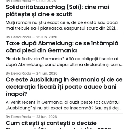
By Elena Radu
03 iul. 2026
Solidaritätszuschlag (Soli): cine mai
plătește și cine e scutit
Mulți români nu știu exact ce e, de ce există sau dacă
mai trebuie să-l plătească. Răspunsul scurt: din 2021,
aproximativ 90% dintre angajați nu mai plătesc Soli
By Elena Radu
25 iun. 2026
deloc. Dar există excepții importante și dacă ești printre
Taxe după Abmeldung: ce se întâmplă
ele, merită să știi.
când pleci din Germania
Pleci definitiv din Germania? Află ce obligații fiscale ai
după Abmeldung, când depui ultima declarație și cum
recuperezi banii de la Finanzamt în 2026.
By Elena Radu
24 iun. 2026
Ce este Ausbildung în Germania și de ce
declarația fiscală îți poate aduce bani
înapoi?
Ai venit recent în Germania, ai auzit peste tot cuvântul
„Ausbildung" și nu știi exact ce înseamnă? Sau ești deja
ucenic și ai auzit că „poți recupera bani de la stat", dar
By Elena Radu
23 iun. 2026
nu știi cum? Ești în locul potrivit. Îți explicăm totul de la
Cum citești și contești o decizie
zero.