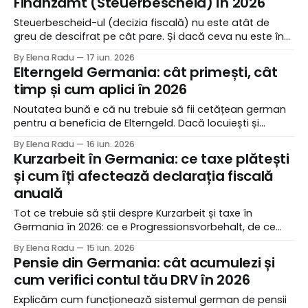
Finanzamt (Steuerbescheid) în 2026
Steuerbescheid-ul (decizia fiscală) nu este atât de
greu de descifrat pe cât pare. Și dacă ceva nu este în
regulă, și statisticile arată că se întâmplă des, ai
By Elena Radu
17 iun. 2026
dreptul și instrumentele legale să îl contești. Haideți să
Elterngeld Germania: cât primești, cât
vedem pas cu pas cum.
timp și cum aplici în 2026
Noutatea bună e că nu trebuie să fii cetățean german
pentru a beneficia de Elterngeld. Dacă locuiești și
muncești legal în Germania, ai dreptul la această
By Elena Radu
16 iun. 2026
prestație, indiferent că ești angajat, freelancer sau chiar
Kurzarbeit în Germania: ce taxe plătești
că nu ai avut un loc de muncă înainte de naștere.
și cum îți afectează declarația fiscală
anuală
Tot ce trebuie să știi despre Kurzarbeit și taxe în
Germania în 2026: ce e Progressionsvorbehalt, de ce
ești obligat să depui declarație, cum calculezi dacă
By Elena Radu
15 iun. 2026
plătești sau primești bani și ce poți face concret ca să
Pensie din Germania: cât acumulezi și
nu ai surprize neplăcute.
cum verifici contul tău DRV în 2026
Explicăm cum funcționează sistemul german de pensii